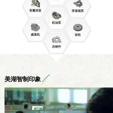
变量排泵
变速箱泵
机油泵
减速机
齿轮
压铸件
美湖智制印象