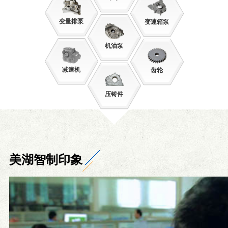
变量排泵
变速箱泵
机油泵
减速机
齿轮
压铸件
美湖智制印象