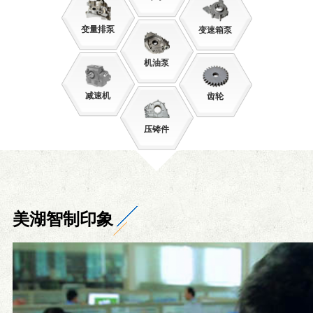
变量排泵
变速箱泵
机油泵
减速机
齿轮
压铸件
美湖智制印象